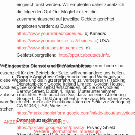
eingeschränkt werden. Wir empfehlen daher zusätzlich
die folgenden Opt-Out-Möglichkeiten, die
zusammenfassend auf jeweilige Gebiete gerichtet
angeboten werden: a) Europa:
https://www.youronlinechoices.eu
. b) Kanada:
https://www.youradchoices.ca/choices
. c) USA:
https://www.aboutads.info/choices
. d)
Gebietsübergreifend:
http://optout.aboutads.info
.
Wir nutzen Cookies auf unserer Website. Einige von ihnen sind
Eingesetzte Dienste und Diensteanbieter:
essenziell für den Betrieb der Seite, während andere uns helfen,
Google Analytics:
Onlinemarketing und Webanalyse;
diese Website und die Nutzererfahrung zu verbessern (Tracking
Dienstanbieter: Google Ireland Limited, Gordon House,
Cookies). Sie können selbst entscheiden, ob Sie die Cookies
Barrow Street, Dublin 4, Irland, Mutterunternehmen:
zulassen möchten. Bitte beachten Sie, dass bei einer Ablehnung
Google LLC, 1600 Amphitheatre Parkway, Mountain View,
womöglich nicht mehr alle Funktionalitäten der Seite zur Verfügung
CA 94043, USA; Website:
stehen.
https://marketingplatform.google.com/intl/de/about/analytics/
Datenschutzerklärung:
AKZEPTIEREN
ABLEHNEN
https://policies.google.com/privacy
; Privacy Shield
Weitere Informationen
Impressum
(Gewährleistung Datenschutzniveau bei Verarbeitung von